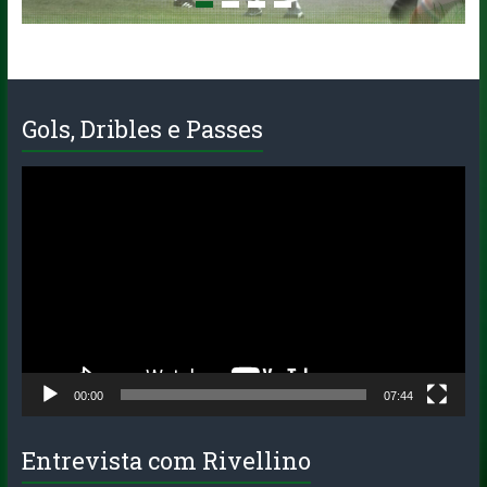
Quadra
e
Escola
de
Futebol
Gols, Dribles e Passes
em
SP
Tocador
de
vídeo
00:00
07:44
Entrevista com Rivellino