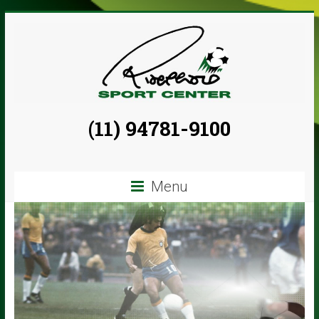
Skip
to
content
Escola
(11) 94781-9100
de
Futebol
Menu
Rivellino
Sport
Center
Locação
de