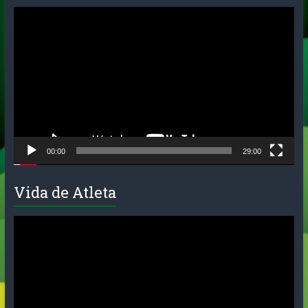
Tocador
de
vídeo
00:00
29:00
Vida de Atleta
Tocador
de
vídeo